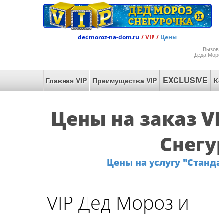
dedmoroz-na-dom.ru
/ VIP /
Цены
Вызов
Деда Мор
EXCLUSIVE
Главная VIP
Преимущества VIP
К
Цены на заказ V
Снегу
Цены на услугу "Станда
VIP Дед Мороз и