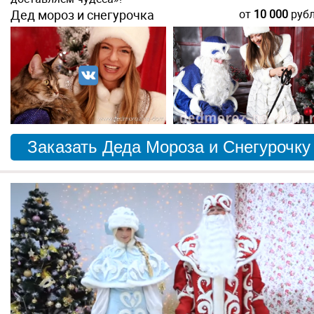
Дед мороз и снегурочка
от
10 000
руб
Заказать Деда Мороза и Снегурочку