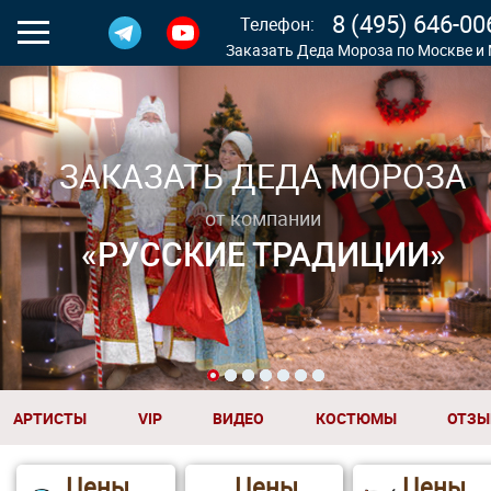
8 (495) 646-00
Телефон:
Заказать Деда Мороза по Москве и
1
3
4
5
6
7
2
АРТИСТЫ
VIP
ВИДЕО
КОСТЮМЫ
ОТЗЫ
Цены
Цены
Цены