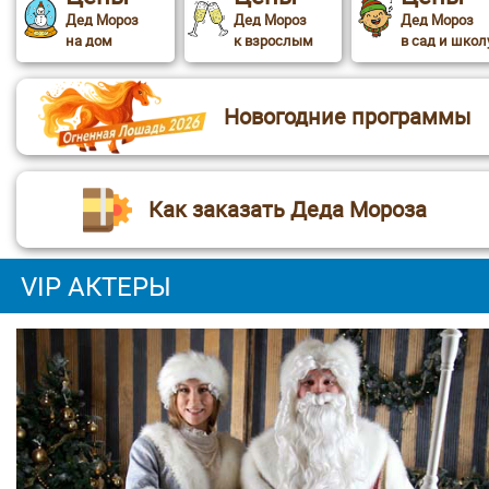
Дед Мороз
Дед Мороз
Дед Мороз
на дом
к взрослым
в сад и школ
Новогодние программы
Как заказать Деда Мороза
VIP АКТЕРЫ